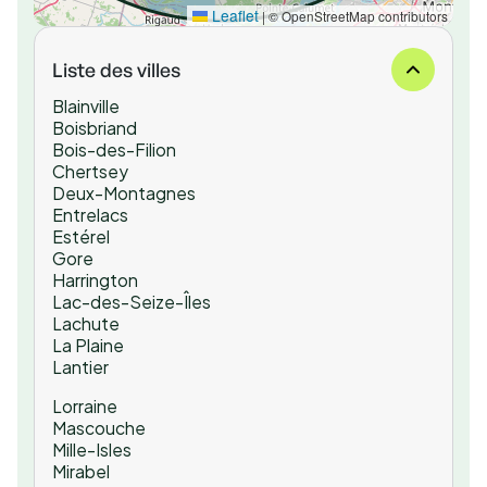
Leaflet
|
© OpenStreetMap contributors
Liste des villes
Blainville
Boisbriand
Bois-des-Filion
Chertsey
Deux-Montagnes
Entrelacs
Estérel
Gore
Harrington
Lac-des-Seize-Îles
Lachute
La Plaine
Lantier
Lorraine
Mascouche
Mille-Isles
Mirabel