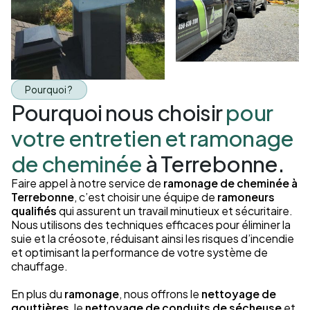
Pourquoi ?
Pourquoi nous choisir
pour
votre entretien et ramonage
de cheminée
à Terrebonne.
Faire appel à notre service de
ramonage de cheminée à
Terrebonne
, c’est choisir une équipe de
ramoneurs
qualifiés
qui assurent un travail minutieux et sécuritaire.
Nous utilisons des techniques efficaces pour éliminer la
suie et la créosote, réduisant ainsi les risques d’incendie
et optimisant la performance de votre système de
chauffage.
En plus du
ramonage
, nous offrons le
nettoyage de
gouttières
, le
nettoyage de conduits de sécheuse
et