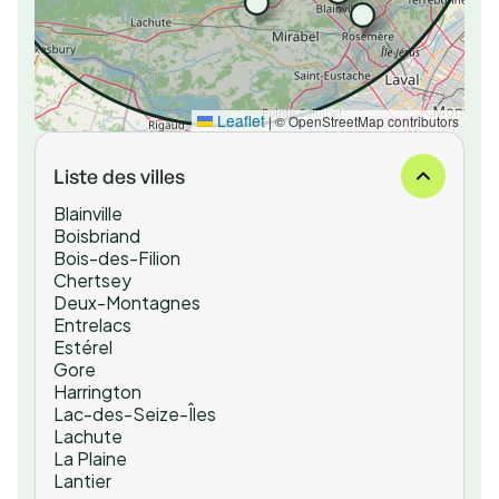
Leaflet
|
© OpenStreetMap contributors
Liste des villes
Blainville
Boisbriand
Bois-des-Filion
Chertsey
Deux-Montagnes
Entrelacs
Estérel
Gore
Harrington
Lac-des-Seize-Îles
Lachute
La Plaine
Lantier