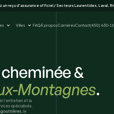
 un reçu d'assurance officiel / Secteurs Laurentides, Laval, R
ces
Villes
FAQ
À propos
Carrières
Contact
(450) 630-1
 cheminée &
eux-Montagnes
.
r l’entretien et la
vices spécialisés,
 gouttières
, le