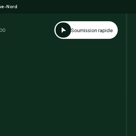
ive-Nord
100
Soumission rapide