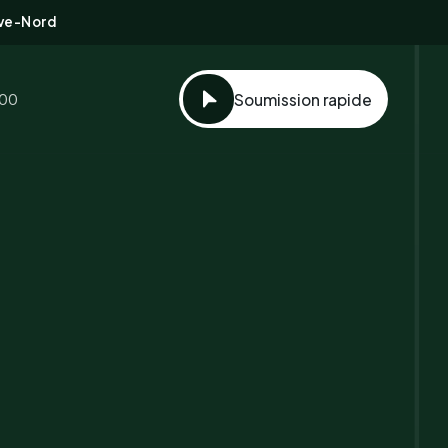
ive-Nord
100
Soumission rapide