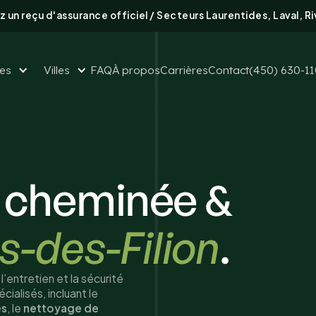
 un reçu d'assurance officiel / Secteurs Laurentides, Laval, R
ces
Villes
FAQ
À propos
Carrières
Contact
(450) 630-1
 cheminée &
is-des-Filion
.
l’entretien et la sécurité
ialisés, incluant le
es
, le
nettoyage de