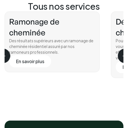
Tous nos services
Ramonage de
Déc
cheminée
ch
Des résultats supérieurs avec un ramonage de
Pour en
cheminée résidentiel assuré par nos
vous q
ramoneurs professionnels.
effica
vitrifié
En savoir plus
En