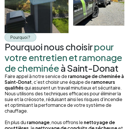
Pourquoi ?
Pourquoi nous choisir
pour
votre entretien et ramonage
de cheminée
à Saint-Donat
Faire appel à notre service de
ramonage de cheminée à
Saint-Donat
, c’est choisir une équipe de
ramoneurs
qualifiés
qui assurent un travail minutieux et sécuritaire.
Nous utilisons des techniques efficaces pour éliminer la
suie et la créosote, réduisant ainsi les risques d’incendie
et optimisant la performance de votre système de
chauffage.
En plus du
ramonage
, nous offrons le
nettoyage de
gouttières
, le
nettoyage de conduits de sécheuse
et