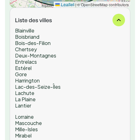
Leaflet
|
© OpenStreetMap contributors
Liste des villes
Blainville
Boisbriand
Bois-des-Filion
Chertsey
Deux-Montagnes
Entrelacs
Estérel
Gore
Harrington
Lac-des-Seize-Îles
Lachute
La Plaine
Lantier
Lorraine
Mascouche
Mille-Isles
Mirabel