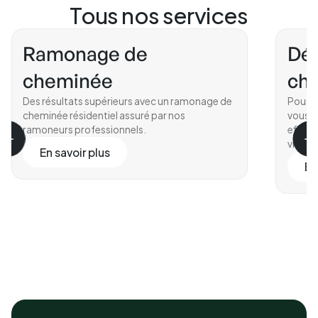
Tous nos services
Ramonage de
Déc
cheminée
ch
Des résultats supérieurs avec un ramonage de
Pour en
cheminée résidentiel assuré par nos
vous q
ramoneurs professionnels.
effica
vitrifié
En savoir plus
En